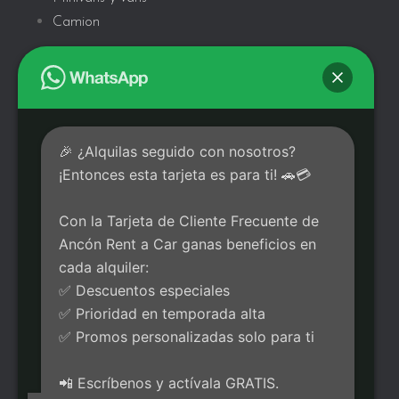
Camion
PROMOCIONES
Todas las ofertas y los cupones
🎉 ¿Alquilas seguido con nosotros?
Registrarse para recibir ofertas especiales enviadas
¡Entonces esta tarjeta es para ti! 🚗💳
por correo electrónico
Clientes Frecuentes
Con la Tarjeta de Cliente Frecuente de
Ancón Rent a Car ganas beneficios en
cada alquiler:
MÉTODOS DE PAGO
✅ Descuentos especiales
✅ Prioridad en temporada alta
✅ Promos personalizadas solo para ti
📲 Escríbenos y actívala GRATIS.